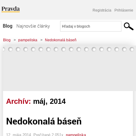
Registrácia
Prihlásenie
Blog
Najnovšie články
Najčítanejšie články
Blog
>
pampeliska
>
Nedokonalá báseň
Najkomentovanejšie články
Zoznam blogov
Komerčné blogy
Archív:
máj, 2014
Nedokonalá báseň
12. mája 2014, Prečítané 2 051x,
pampeliska