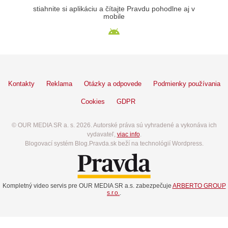
stiahnite si aplikáciu a čítajte Pravdu pohodlne aj v
mobile
Kontakty
Reklama
Otázky a odpovede
Podmienky používania
Cookies
GDPR
© OUR MEDIA SR a. s. 2026. Autorské práva sú vyhradené a vykonáva ich
vydavateľ,
viac info
.
Blogovací systém Blog.Pravda.sk beží na technológií Wordpress.
Kompletný video servis pre OUR MEDIA SR a.s. zabezpečuje
ARBERTO GROUP
s.r.o.
.