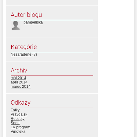
Autor blogu
pampeliska
Kategórie
Nezaradené
(7)
Archív
máj 2014
apríl 2014
marec 2014
Odkazy
Fotky
Pravda.sk
Recepty
Šport
TV program
Vinotéka