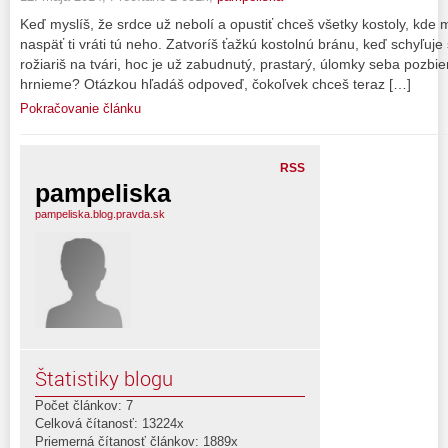
Keď myslíš, že srdce už nebolí a opustiť chceš všetky kostoly, kde 
naspäť ti vráti tú neho. Zatvoríš ťažkú kostolnú bránu, keď schyľuj
rožiariš na tvári, hoc je už zabudnutý, prastarý, úlomky seba pozbi
hrnieme? Otázkou hľadáš odpoveď, čokoľvek chceš teraz […]
Pokračovanie článku
RSS
pampeliska
pampeliska.blog.pravda.sk
Štatistiky blogu
Počet článkov: 7
Celková čítanosť: 13224x
Priemerná čítanosť článkov: 1889x